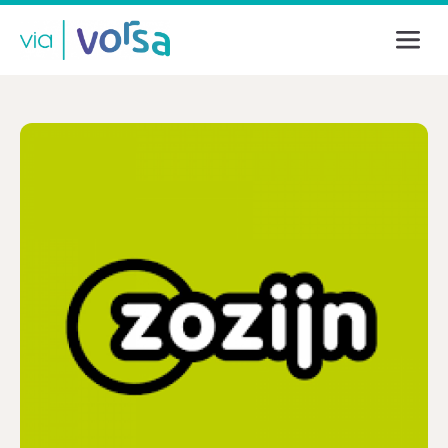
Inloggen
E-mailadres
Wachtwoord
Login
Wachtwoord vergeten?