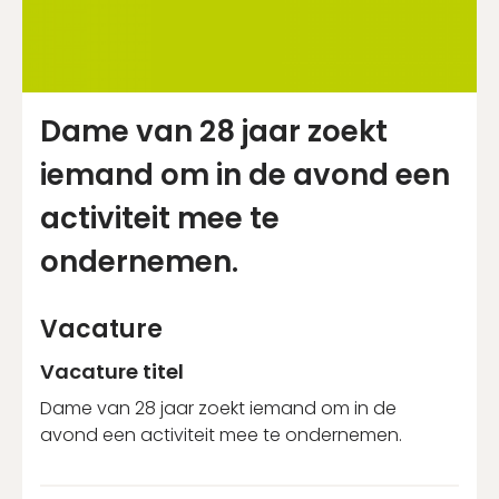
Nog geen account?
Schrijf je binnen 2 minuten in!
Dame van 28 jaar zoekt
Account aanmaken
iemand om in de avond een
activiteit mee te
ondernemen.
Vacature
Vacature titel
Dame van 28 jaar zoekt iemand om in de
avond een activiteit mee te ondernemen.