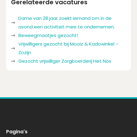
Gerelateerde vacatures
Dame van 28 jaar zoekt iemand om in de
avond een activiteit mee te ondernemen.
Beweegmaatjes gezocht!
Vrijwilligers gezocht bij Mooiz & Kadowinkel –
Zozijn
Gezocht vrijwilliger Zorgboerderij Het Nös
Pagina's