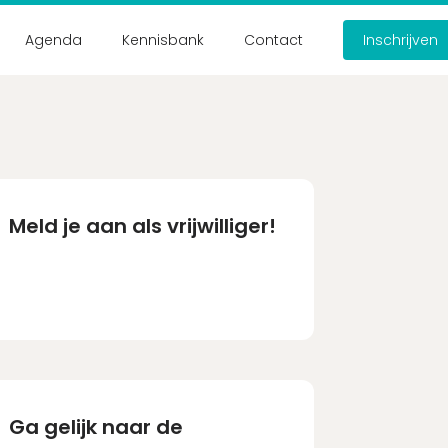
Agenda
Kennisbank
Contact
Inschrijven
nt?
nuten in!
count aanmaken
Meld je aan als vrijwilliger!
Ga gelijk naar de