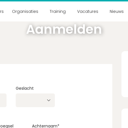
ers
Organisaties
Training
Vacatures
Nieuws
Aanmelden
Nog geen accou
Schrijf je binnen 2 mi
Ac
Geslacht
Wachtwoord vergeten?
oegsel
Achternaam
*