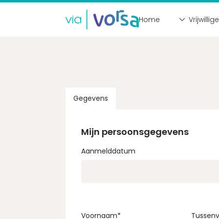
Home
Vrijwillig
Inloggen
E-mailadres
Gegevens
Wachtwoord
Mijn persoonsgegevens
Aanmelddatum
Login
Voornaam
*
Tussenv