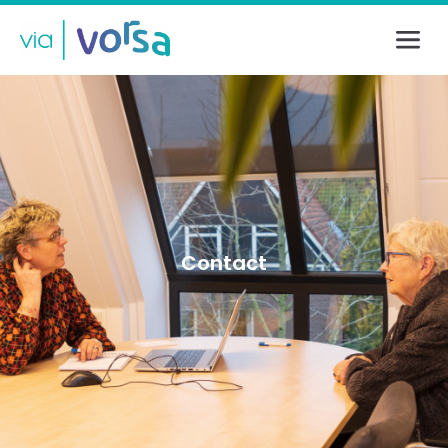
Inloggen
E-mailadres
Wachtwoord
Contact
Login
Wachtwoord vergeten?