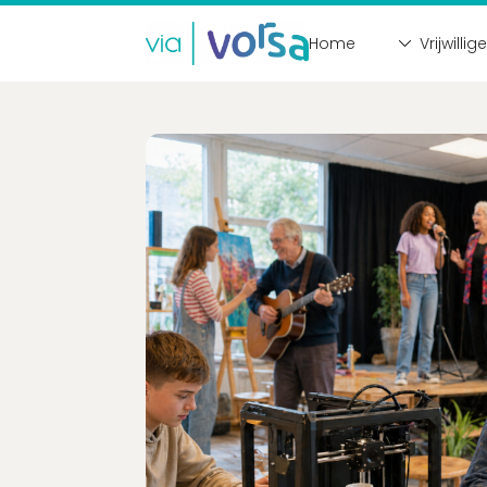
Home
Vrijwillig
Inloggen
E-mailadres
Wachtwoord
Login