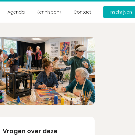
Agenda
Kennisbank
Contact
Inschrijven
nt?
nuten in!
count aanmaken
Vragen over deze