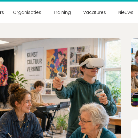
ers
Organisaties
Training
Vacatures
Nieuws
Nog geen accou
Schrijf je binnen 2 mi
Ac
Wachtwoord vergeten?