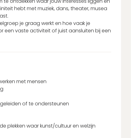
 te ontdekken waar jouw interesses liggen en
affiniteit hebt met muziek, dans, theater, musea
past.
elgroep je graag werkt en hoe vaak je
 een vaste activiteit of juist aansluiten bij een
t werken met mensen
ng
egeleiden of te ondersteunen
p de plekken waar kunst/cultuur en welzijn